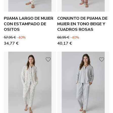
PIJAMA LARGO DE MUJER
CONJUNTO DE PIJAMA DE
CON ESTAMPADO DE
MUJER EN TONO BEIGE Y
OSITOS
CUADROS ROSAS
Precio base
Precio
Precio base
Precio
57,95 €
-40%
66,95 €
-40%
34,77 €
40,17 €
favorite_border
favorite_border