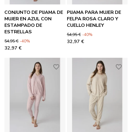
CONJUNTO DE PIJAMA DE
PIJAMA PARA MUJER DE
MUJER EN AZUL CON
FELPA ROSA CLARO Y
ESTAMPADO DE
CUELLO HENLEY
ESTRELLAS
Precio base
Precio
54,95 €
-40%
Precio base
Precio
54,95 €
-40%
32,97 €
32,97 €
favorite_border
favorite_border