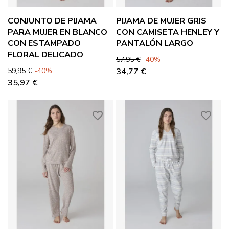
CONJUNTO DE PIJAMA
PIJAMA DE MUJER GRIS
PARA MUJER EN BLANCO
CON CAMISETA HENLEY Y
CON ESTAMPADO
PANTALÓN LARGO
FLORAL DELICADO
Precio base
Precio
57,95 €
-40%
Precio base
Precio
59,95 €
-40%
34,77 €
35,97 €
favorite_border
favorite_border