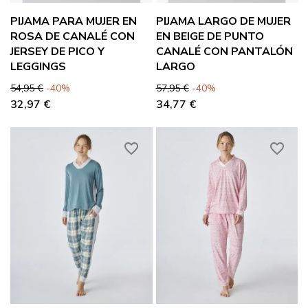
PIJAMA PARA MUJER EN
PIJAMA LARGO DE MUJER
ROSA DE CANALÉ CON
EN BEIGE DE PUNTO
JERSEY DE PICO Y
CANALÉ CON PANTALÓN
LEGGINGS
LARGO
Precio base
Precio
Precio base
Precio
54,95 €
-40%
57,95 €
-40%
32,97 €
34,77 €
favorite_border
favorite_border