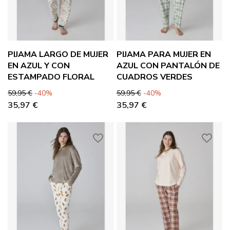
PIJAMA LARGO DE MUJER
PIJAMA PARA MUJER EN
EN AZUL Y CON
AZUL CON PANTALÓN DE
ESTAMPADO FLORAL
CUADROS VERDES
Precio base
Precio
Precio base
Precio
59,95 €
-40%
59,95 €
-40%
35,97 €
35,97 €
favorite_border
favorite_border