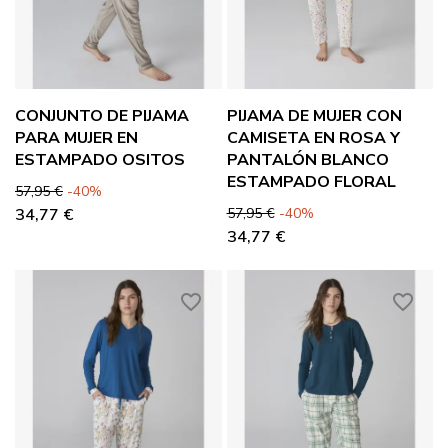
CONJUNTO DE PIJAMA
PIJAMA DE MUJER CON
PARA MUJER EN
CAMISETA EN ROSA Y
ESTAMPADO OSITOS
PANTALÓN BLANCO
ESTAMPADO FLORAL
Precio base
Precio
57,95 €
-40%
Precio base
Precio
34,77 €
57,95 €
-40%
34,77 €
favorite_border
favorite_border