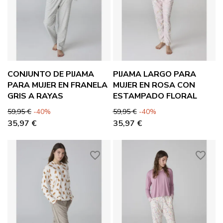
CONJUNTO DE PIJAMA
PIJAMA LARGO PARA
PARA MUJER EN FRANELA
MUJER EN ROSA CON
GRIS A RAYAS
ESTAMPADO FLORAL
Precio base
Precio
Precio base
Precio
59,95 €
-40%
59,95 €
-40%
35,97 €
35,97 €
favorite_border
favorite_border