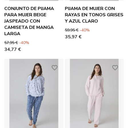
CONJUNTO DE PIJAMA
PIJAMA DE MUJER CON
PARA MUJER BEIGE
RAYAS EN TONOS GRISES
JASPEADO CON
Y AZUL CLARO
CAMISETA DE MANGA
Precio base
Precio
59,95 €
-40%
LARGA
35,97 €
Precio base
Precio
57,95 €
-40%
34,77 €
favorite_border
favorite_border