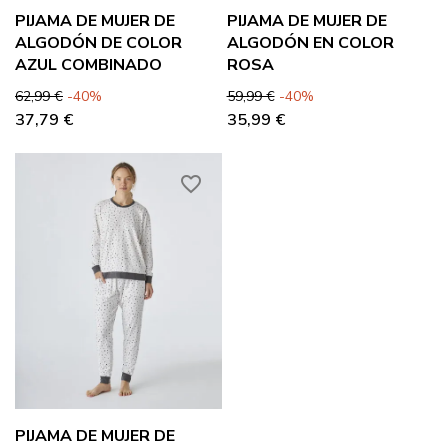
PIJAMA DE MUJER DE
PIJAMA DE MUJER DE
ALGODÓN DE COLOR
ALGODÓN EN COLOR
AZUL COMBINADO
ROSA
Precio base
Precio
Precio base
Precio
62,99 €
-40%
59,99 €
-40%
37,79 €
35,99 €
favorite_border
PIJAMA DE MUJER DE