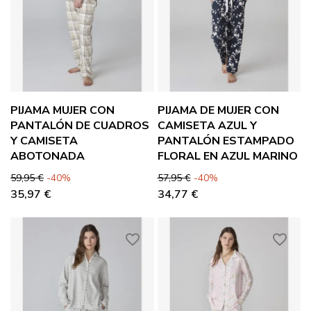
PIJAMA MUJER CON
PIJAMA DE MUJER CON
PANTALÓN DE CUADROS
CAMISETA AZUL Y
Y CAMISETA
PANTALÓN ESTAMPADO
ABOTONADA
FLORAL EN AZUL MARINO
Precio base
Precio
Precio base
Precio
59,95 €
-40%
57,95 €
-40%
35,97 €
34,77 €
favorite_border
favorite_border