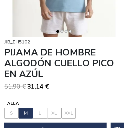
JJB_EH5102
PIJAMA DE HOMBRE
ALGODÓN CUELLO PICO
EN AZÚL
51,90 €
31,14 €
TALLA
S
M
L
XL
XXL