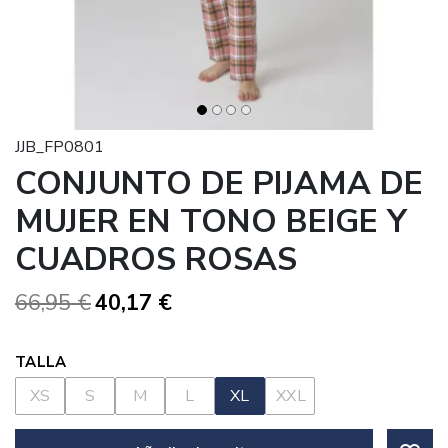
JJB_FP0801
CONJUNTO DE PIJAMA DE
MUJER EN TONO BEIGE Y
CUADROS ROSAS
66,95 €
40,17 €
TALLA
XS
S
M
L
XL
XXL