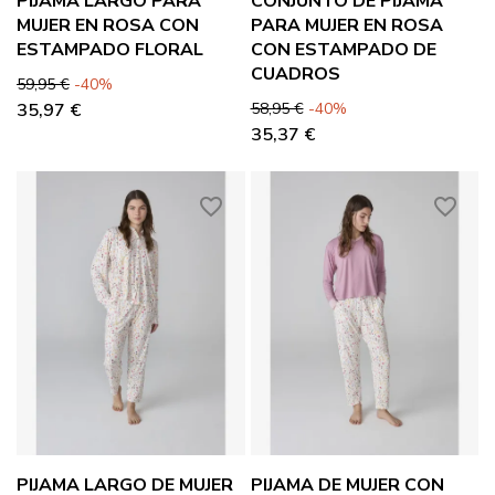
PIJAMA LARGO PARA
CONJUNTO DE PIJAMA
MUJER EN ROSA CON
PARA MUJER EN ROSA
ESTAMPADO FLORAL
CON ESTAMPADO DE
CUADROS
Precio base
Precio
59,95 €
-40%
Precio base
Precio
35,97 €
58,95 €
-40%
35,37 €
favorite_border
favorite_border
PIJAMA LARGO DE MUJER
PIJAMA DE MUJER CON