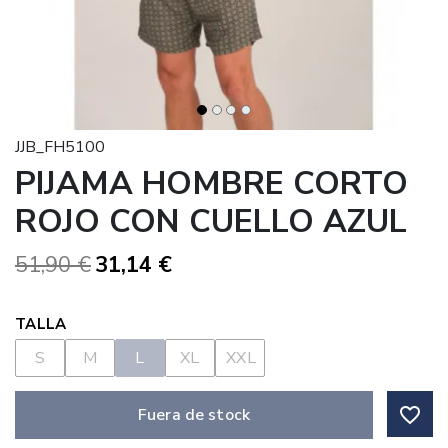
JJB_FH5100
PIJAMA HOMBRE CORTO
ROJO CON CUELLO AZUL
51,90 €
31,14 €
TALLA
S
M
L
XL
XXL
favorite_border
Fuera de stock