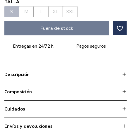
TALLA
S
M
L
XL
XXL
favorite_border
Fuera de stock
Entregas en 24/72 h.
Pagos seguros
Descripción
Composición
Cuidados
Envíos y devoluciones