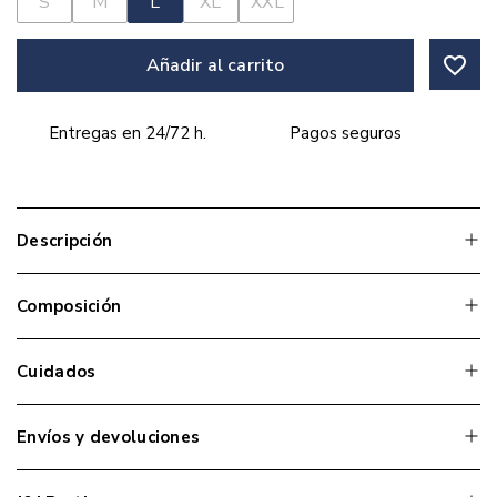
S
M
L
XL
XXL
favorite_border
Añadir al carrito
Entregas en 24/72 h.
Pagos seguros
Descripción
Composición
Cuidados
Envíos y devoluciones