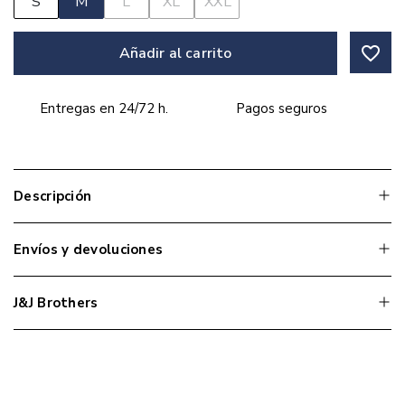
S
M
L
XL
XXL
favorite_border
Añadir al carrito
Entregas en 24/72 h.
Pagos seguros
Descripción
Envíos y devoluciones
J&J Brothers