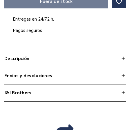
favorite_border
Fuera de stock
Entregas en 24/72 h.
Pagos seguros
Descripción
Envíos y devoluciones
J&J Brothers