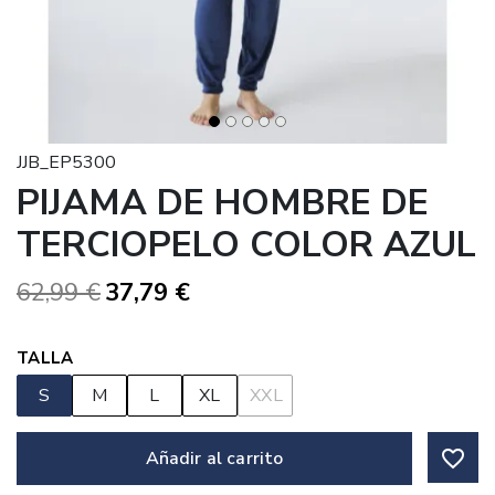
JJB_EP5300
PIJAMA DE HOMBRE DE
TERCIOPELO COLOR AZUL
62,99 €
37,79 €
TALLA
S
M
L
XL
XXL
favorite_border
Añadir al carrito