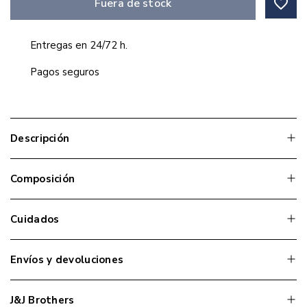
favorite_border
Fuera de stock
Entregas en 24/72 h.
Pagos seguros
Descripción
Composición
Cuidados
Envíos y devoluciones
J&J Brothers