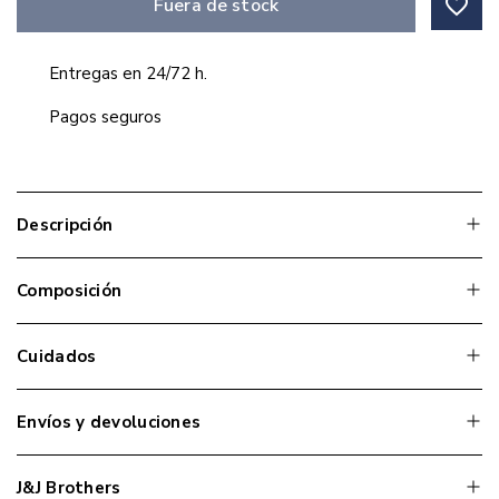
favorite_border
Fuera de stock
Entregas en 24/72 h.
Pagos seguros
Descripción
Composición
Cuidados
Envíos y devoluciones
J&J Brothers