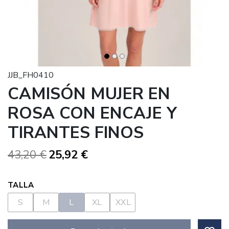
JJB_FH0410
CAMISÓN MUJER EN
ROSA CON ENCAJE Y
TIRANTES FINOS
43,20 €
25,92 €
TALLA
S
M
L
XL
XXL